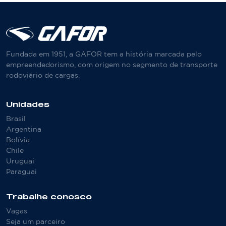
Fundada em 1951, a GAFOR tem a história marcada pelo
empreendedorismo, com origem no segmento de transporte
rodoviário de cargas.
Unidades
Brasil
Argentina
Bolívia
Chile
Uruguai
Paraguai
Trabalhe conosco
Vagas
Seja um parceiro