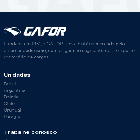
Fundada em 1951, a GAFOR tem a história marcada pelo
empreendedorismo, com origem no segmento de transporte
rodoviário de cargas.
Unidades
Brasil
Argentina
Bolívia
Chile
Uruguai
Paraguai
Trabalhe conosco