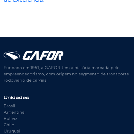
Fundada em 1951, a GAFOR tem a história marcada pelo
empreendedorismo, com origem no segmento de transporte
rodoviário de cargas.
Unidades
Brasil
Argentina
Bolívia
Chile
Uruguai